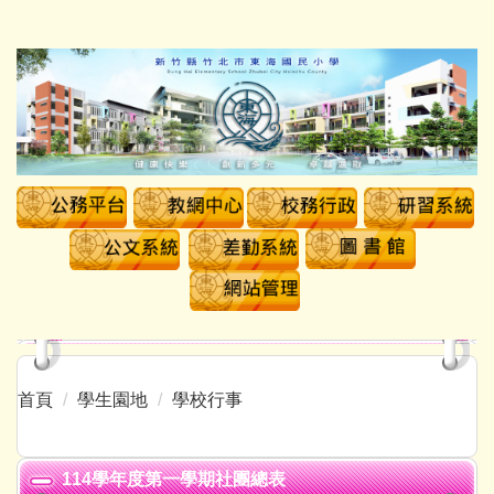
跳
到
主
要
內
容
區
首頁
學生園地
學校行事
114學年度第一學期社團總表