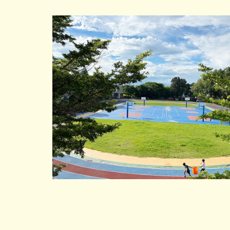
跳
到
主
要
內
容
區